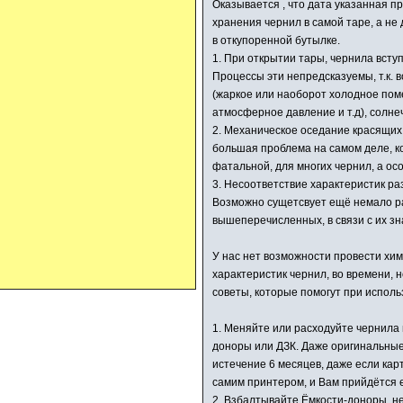
Оказывается , что дата указанная п
хранения чернил в самой таре, а не
в откупоренной бутылке.
1. При открытии тары, чернила вступ
Процессы эти непредсказуемы, т.к. 
(жаркое или наоборот холодное пом
атмосферное давление и т.д), солн
2. Механическое оседание красящих 
большая проблема на самом деле, к
фатальной, для многих чернил, а ос
3. Несоответствие характеристик ра
Возможно сущетсвует ещё немало р
вышеперечисленных, в связи с их з
У нас нет возможности провести хи
характеристик чернил, во времени, 
советы, которые помогут при исполь
1. Меняйте или расходуйте чернила 
доноры или ДЗК. Даже оригинальные 
истечение 6 месяцев, даже если кар
самим принтером, и Вам прийдётся е
2. Взбалтывайте Ёмкости-доноры, не