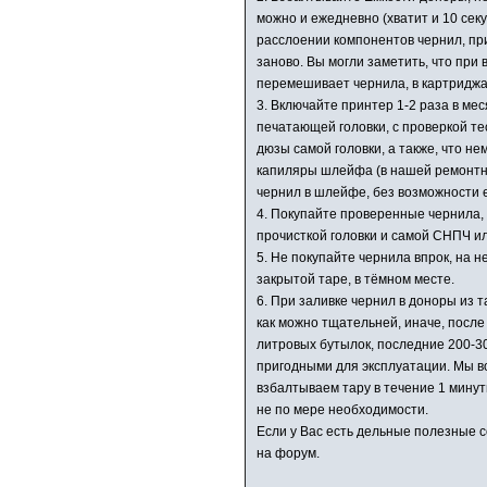
можно и ежедневно (хватит и 10 сек
расслоении компонентов чернил, пр
заново. Вы могли заметить, что при 
перемешивает чернила, в картриджа
3. Включайте принтер 1-2 раза в ме
печатающей головки, с проверкой те
дюзы самой головки, а также, что н
капиляры шлейфа (в нашей ремонтно
чернил в шлейфе, без возможности е
4. Покупайте проверенные чернила, 
прочисткой головки и самой СНПЧ ил
5. Не покупайте чернила впрок, на не
закрытой таре, в тёмном месте.
6. При заливке чернил в доноры из т
как можно тщательней, иначе, после
литровых бутылок, последние 200-30
пригодными для эксплуатации. Мы в
взбалтываем тару в течение 1 минут
не по мере необходимости.
Если у Вас есть дельные полезные 
на
форум
.